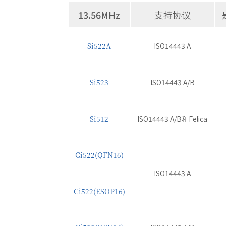
13.56MHz
支持协议
Si522A
ISO14443 A
Si523
ISO14443 A/B
Si512
ISO14443 A/B和Felica
Ci522(QFN16)
ISO14443 A
Ci522(ESOP16)