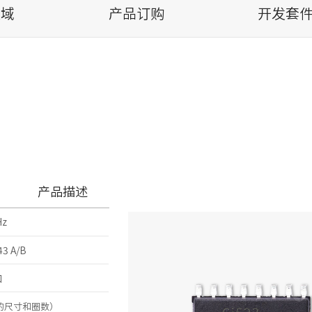
领域
产品订购
开发套件
产品描述
Hz
43 A/B
口
的尺寸和圈数）