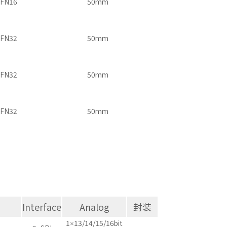
FN16
50mm
FN32
50mm
FN32
50mm
FN32
50mm
Interface
Analog
封装
1×13/14/15/16bit