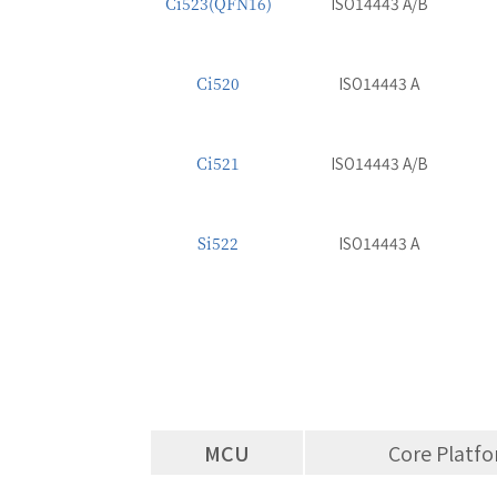
Ci523(QFN16)
ISO14443 A/B
Ci520
ISO14443 A
Ci521
ISO14443 A/B
Si522
ISO14443 A
MCU
Core Platf