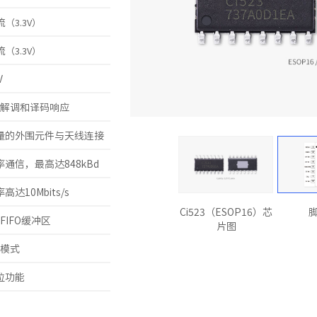
流
（3.3V）
流
（3.3V）
V
解调和译码响应
量的外围元件与天线连接
高速率通信，最高达848kBd
达10Mbits/s
Ci523（ESOP16）芯
FIFO缓冲区
片图
模式
位功能