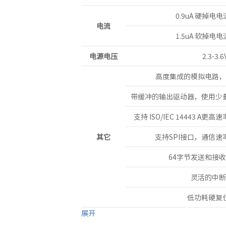
0.9uA 硬掉电电
电流
1.5uA 软掉电电
电源电压
2.3-3.6
高度集成的模拟电路，
带缓冲的输出驱动器，使用少
支持 ISO/IEC 14443 A更
其它
支持SPI接口，通信速率高
64字节发送和接收
灵活的中断
低功耗硬复
展开