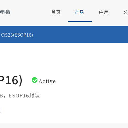
首页
产品
应用
Ci523(ESOP16)
-校讯通
2.4GHz无线射频芯片
公司简介
智慧畜牧
管理
2.4GHz无线MCU芯片
联系我们
汽车电子
启动
RISC-V核低功耗MCU
人才招聘
P16)
Active
锁
13.56MHz非接触式读写器芯片
A/B，ESOP16封装
触摸芯片
2
监控
125KHz低频接收唤醒芯片
总线收发器