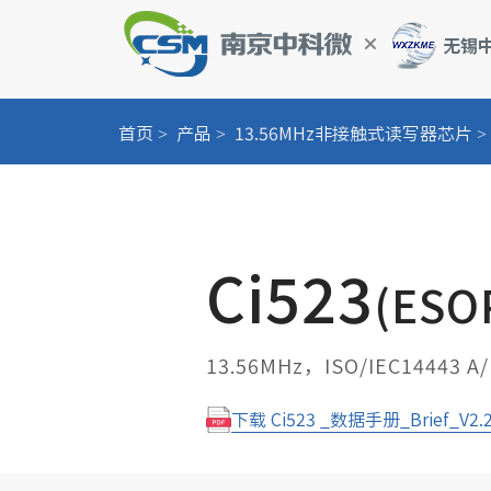
首页
产品
13.56MHz非接触式读写器芯片
智慧校园管理系统
电动二轮车安全
Ci523
电动车NFC一键
(ESO
超低功耗智能门
13.56MHz，ISO/IEC14443 
固定资产管理
下载 Ci523 _数据手册_Brief_V2.
冷链物流与冷库