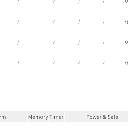
/
√
/
/
Q
/
√
/
/
Q
/
√
/
/
Q
/
√
√
√
Q
orm
Memory
Timer
Power & Safe