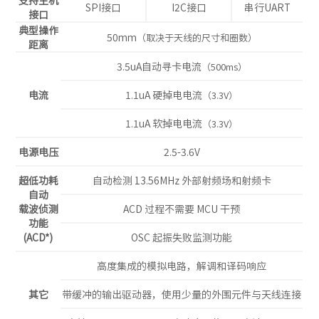
支持主机
SPI接口
I2C接口
串行UART
接口
典型操作
50mm
（取决于天线的尺寸和圈数）
距离
3.5uA自动寻卡电流
（500ms）
电流
1.1uA 硬掉电电流
（3.3V）
1.1uA 软掉电电流
（3.3V）
电源电压
2.5-3.6V
超低功耗
自动检测 13.56MHz 外部射频场和射频卡
自动
载波侦测
ACD 过程不需要 MCU 干预
功能
(ACD*)
OSC 起振失败监测功能
高度集成的模拟电路，解调和译码响应
其它
带缓冲的输出驱动器，使用少量的外围元件与天线连接