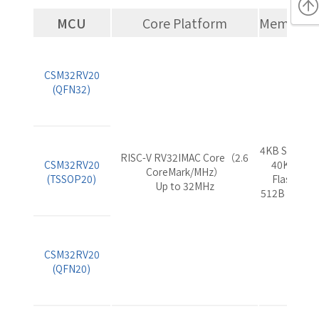
MCU
Core Platform
Memory
T
CSM32RV20
(QFN32)
4KB SRAM
RISC-V RV32IMAC Core（2.6
2
CSM32RV20
40KB
CoreMark/MHz）
(TSSOP20)
Flash
Up to 32MHz
512B NVM
CSM32RV20
(QFN20)