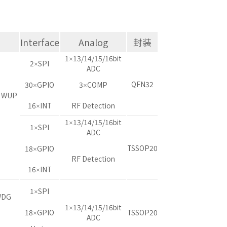
Interface
Analog
封装
1×13/14/15/16bit
2×SPI
ADC
QFN32
30×GPIO
3×COMP
 WUP
16×INT
RF Detection
1×13/14/15/16bit
1×SPI
ADC
TSSOP20
18×GPIO
RF Detection
16×INT
1×SPI
WDG
1×13/14/15/16bit
18×GPIO
TSSOP20
ADC