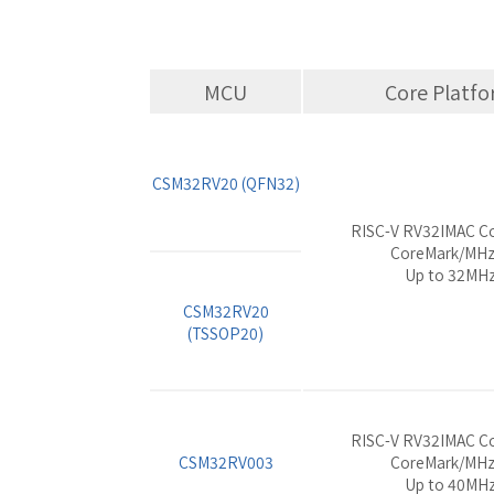
MCU
Core Platf
CSM32RV20 (QFN32)
RISC-V RV32IMAC C
CoreMark/MH
Up to 32MH
CSM32RV20
(TSSOP20)
RISC-V RV32IMAC C
CSM32RV003
CoreMark/MH
Up to 40MH