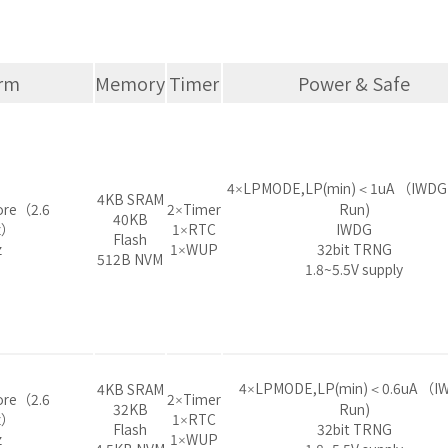
orm
Memory
Timer
Power & Safe
4×LPMODE,LP(min)＜1uA （IWDG
4KB SRAM
ore（2.6
2×Timer
Run)
40KB
z）
1×RTC
IWDG
Flash
z
1×WUP
32bit TRNG
512B NVM
1.8~5.5V supply
4×LPMODE,LP(min)＜0.6uA （I
4KB SRAM
ore（2.6
2×Timer
32KB
Run)
z）
1×RTC
Flash
32bit TRNG
z
1×WUP