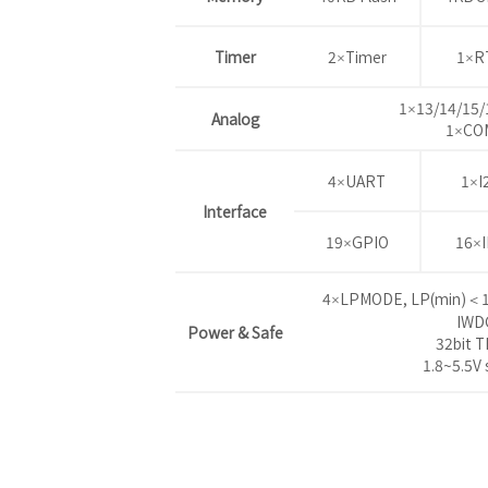
Timer
2×Timer
1×R
1×13/14/15/
Analog
1×CO
4×UART
1×I
Interface
19×GPIO
16×
4×LPMODE, LP(min)＜1
IWD
Power & Safe
32bit 
1.8~5.5V 