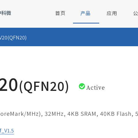
首页
产品
应用
V20(QFN20)
-校讯通
2.4GHz无线射频芯片
公司简介
智慧畜牧
管理
2.4GHz无线MCU芯片
联系我们
汽车电子
20
启动
RISC-V核低功耗MCU
人才招聘
(QFN20)
Active
锁
13.56MHz非接触式读写器芯片
触摸芯片
 CoreMark/MHz), 32MHz, 4KB SRAM, 40KB Flash,
监控
125KHz低频接收唤醒芯片
_V1.5
总线收发器