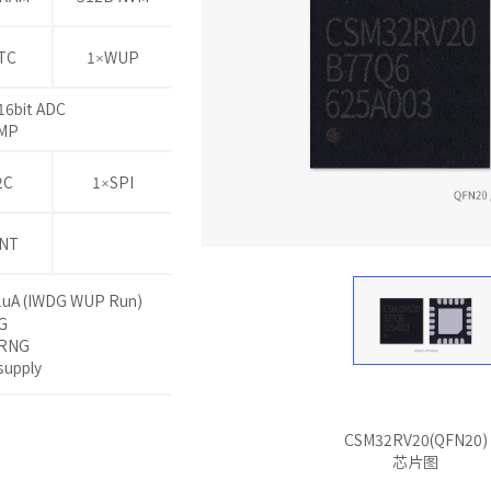
TC
1×WUP
16bit ADC
MP
2C
1×SPI
INT
uA (IWDG WUP Run)
G
TRNG
supply
CSM32RV20(QFN20)
芯片图