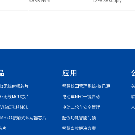
4.5KB NVM
1.8~5.5V supply
品
应用
GHz无线射频芯片
智慧校园管理系统-校讯通
GHz无线MCU芯片
电动车NFC一键启动
C-V核低功耗MCU
电动二轮车安全管理
56MHz非接触式读写器芯片
超低功耗智能门锁
芯片
智慧畜牧解决方案