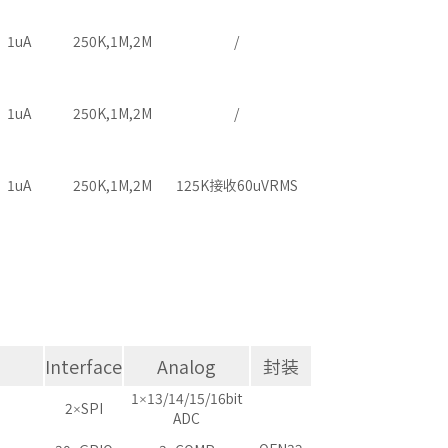
1uA
250K,1M,2M
/
1uA
250K,1M,2M
/
1uA
250K,1M,2M
125K接收60uVRMS
Interface
Analog
封装
1×13/14/15/16bit
2×SPI
ADC