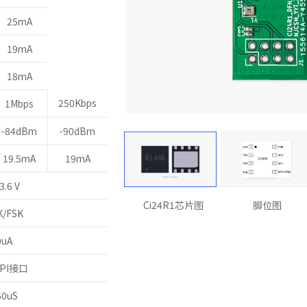
25mA
19mA
18mA
250Kbps
1Mbps
-84dBm
-90dBm
19.5mA
19mA
3.6 V
Ci24R1芯片图
脚位图
K/FSK
0uA
PI接口
60uS