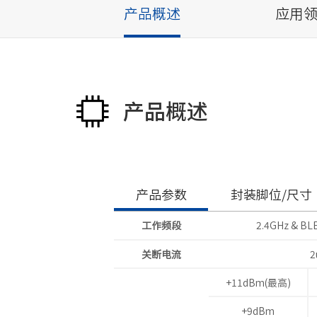
产品概述
应用
产品概述
产品参数
封装脚位/尺寸
工作频段
2.4GHz & BL
关断电流
2
+11dBm(最高)
+9dBm