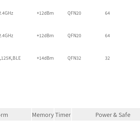
2.4GHz
+12dBm
QFN20
64
2.4GHz
+12dBm
QFN20
64
G,125K,BLE
+14dBm
QFN32
32
orm
Memory
Timer
Power & Safe