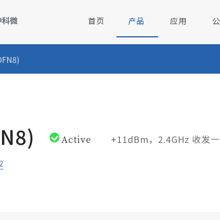
首页
产品
应用
DFN8)
-校讯通
2.4GHz无线射频芯片
公司简介
智慧畜牧
管理
2.4GHz无线MCU芯片
联系我们
汽车电子
启动
RISC-V核低功耗MCU
人才招聘
FN8)
Active
+11dBm，2.4GHz 收
锁
13.56MHz非接触式读写器芯片
2
触摸芯片
监控
125KHz低频接收唤醒芯片
总线收发器